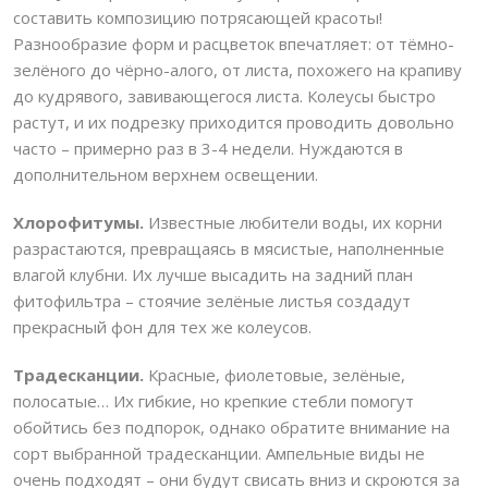
составить композицию потрясающей красоты!
Разнообразие форм и расцветок впечатляет: от тёмно-
зелёного до чёрно-алого, от листа, похожего на крапиву
до кудрявого, завивающегося листа. Колеусы быстро
растут, и их подрезку приходится проводить довольно
часто – примерно раз в 3-4 недели. Нуждаются в
дополнительном верхнем освещении.
Хлорофитумы.
Известные любители воды, их корни
разрастаются, превращаясь в мясистые, наполненные
влагой клубни. Их лучше высадить на задний план
фитофильтра – стоячие зелёные листья создадут
прекрасный фон для тех же колеусов.
Традесканции.
Красные, фиолетовые, зелёные,
полосатые… Их гибкие, но крепкие стебли помогут
обойтись без подпорок, однако обратите внимание на
сорт выбранной традесканции. Ампельные виды не
очень подходят – они будут свисать вниз и скроются за