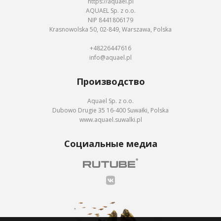
https://aquael.pl
AQUAEL Sp. z o.o.
NIP 8441806179
Krasnowolska 50, 02-849, Warszawa, Polska
+48226447616
info@aquael.pl
Производство
Aquael Sp. z o.o.
Dubowo Drugie 35 16-400 Suwałki, Polska
www.aquael.suwalki.pl
Социальные медиа