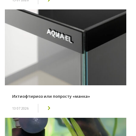
Ихтиофтириоз или попросту «манка»
13 07 2026