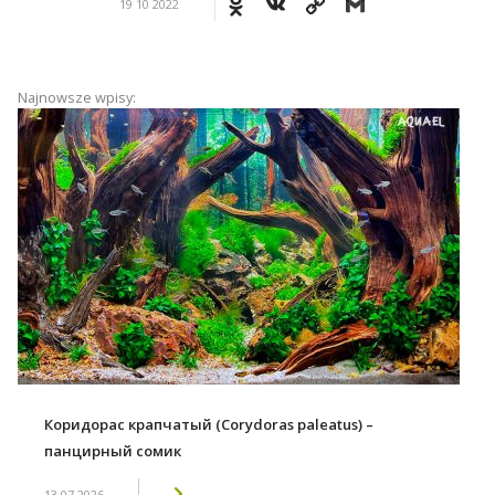
Odnoklassniki
VK
Copy
Gmail
19 10 2022
Link
Najnowsze wpisy:
Коридорас крапчатый (Corydoras paleatus) –
панцирный сомик
13 07 2026