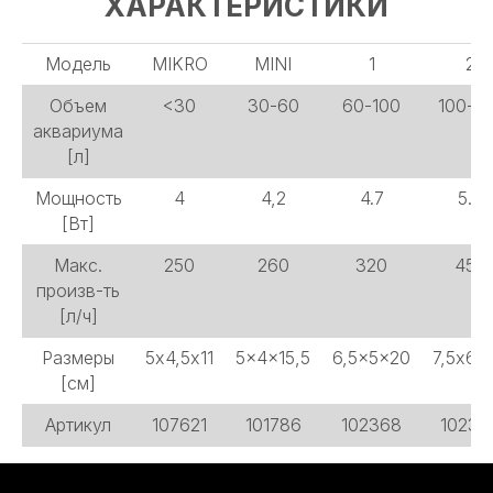
ХАРАКТЕРИСТИКИ
Модель
MIKRO
MINI
1
2
Объем
<30
30-60
60-100
100-15
аквариума
[л]
Мощность
4
4,2
4.7
5.2
[Вт]
Макс.
250
260
320
450
произв-ть
[л/ч]
Размеры
5х4,5х11
5x4x15,5
6,5x5x20
7,5х6х
[см]
Артикул
107621
101786
102368
10236