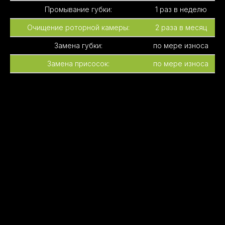
Промывание губки:
1 раз в неделю
Очищение роторной камеры:
2 раза в месяц
Замена губки:
по мере износа
Замена присосок:
по мере износа