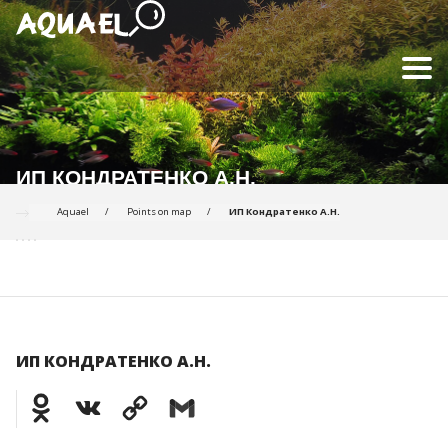
ИП КОНДРАТЕНКО А.Н.
Aquael
Points on map
ИП Кондратенко А.Н.
ИП КОНДРАТЕНКО А.Н.
Odnoklassniki
VK
Copy
Gmail
Link