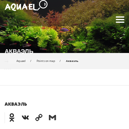
АКВАЭЛЬ
Aquael
Points on map
Акваэль
АКВАЭЛЬ
Odnoklassniki
VK
Copy
Gmail
Link