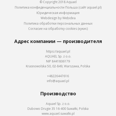
© Copyright 2018 Aquael
Политика конфиденциальности Польша (сайт aquael.pl)
Юридическая информация
Webdesign by Webidea
Политика обработки персональных данных
Согласие на обработку cookies (кукис)
Адрес компании — производителя
https://aquael.pl
AQUAEL Sp. z o.o.
NIP 8441806179
Krasnowolska 50, 02-849, Warszawa, Polska
+48226447616
info@aquael.pl
Производство
Aquael Sp. z o.o.
Dubowo Drugie 35 16-400 Suwałki, Polska
www.aquael.suwalki.pl