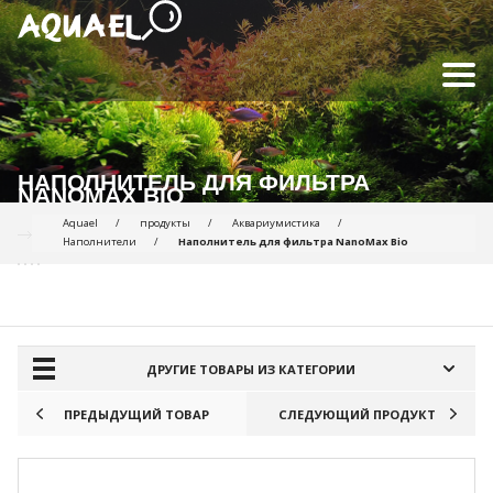
НАПОЛНИТЕЛЬ ДЛЯ ФИЛЬТРА
NANOMAX BIO
Aquael
продукты
Аквариумистика
Наполнители
Наполнитель для фильтра NanoMax Bio
ПРОДУКТЫ ДЛЯ СРАВНЕНИЯ:
ДРУГИЕ ТОВАРЫ ИЗ КАТЕГОРИИ
ПРЕДЫДУЩИЙ ТОВАР
СЛЕДУЮЩИЙ ПРОДУКТ