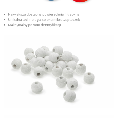
Największa dostępna powierzchnia filtracyjna
Unikalna technologia spieku mikrocząsteczek
Maksymalny poziom denitryfikacji
ПОКАЗАТЬ СРАВНЕНИЕ
ПОКАЗАТЬ СПИСОК
ПОИСК
ДОБАВИТЬ СЛЕДУЮЩИЙ
ДОБАВИТЬ СЛЕДУЮЩИЙ
ДОБАВИТЬ СЛЕДУЮЩИЙ