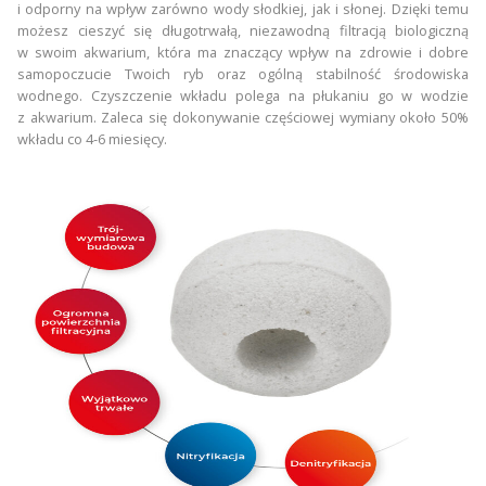
i odporny na wpływ zarówno wody słodkiej, jak i słonej. Dzięki temu
możesz cieszyć się długotrwałą, niezawodną filtracją biologiczną
w swoim akwarium, która ma znaczący wpływ na zdrowie i dobre
samopoczucie Twoich ryb oraz ogólną stabilność środowiska
wodnego. Czyszczenie wkładu polega na płukaniu go w wodzie
z akwarium. Zaleca się dokonywanie częściowej wymiany około 50%
wkładu co 4-6 miesięcy.