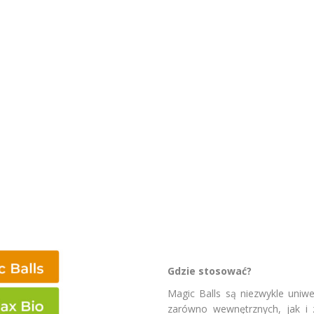
ПОИСК
ПОКАЗАТЬ СРАВНЕНИЕ
ПОКАЗАТЬ СПИСОК
ДОБАВИТЬ СЛЕДУЮЩИЙ
ДОБАВИТЬ СЛЕДУЮЩИЙ
ДОБАВИТЬ СЛЕДУЮЩИЙ
Gdzie stosować?
Magic Balls są niezwykle uniw
zarówno wewnętrznych, jak i z