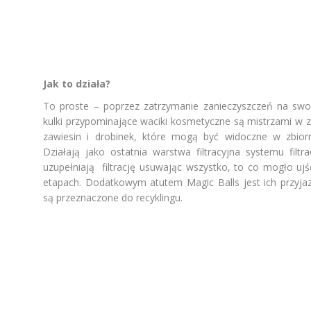
Jak to działa?
To proste – poprzez zatrzymanie zanieczyszczeń na swo
kulki przypominające waciki kosmetyczne są mistrzami w z
zawiesin i drobinek, które mogą być widoczne w
zbio
Działają jako ostatnia warstwa filtracyjna
systemu filtr
uzupełniają
filtrację
usuwają
c
wszystko
,
to
co mogło ujś
etapach
. Dodatkowym atutem Magic
Balls
jest ich przyj
są przeznaczone do recyklingu.