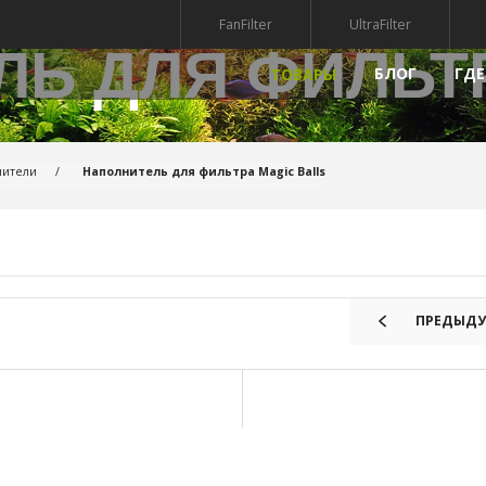
FanFilter
UltraFilter
Ь ДЛЯ ФИЛЬТ
БЛОГ
ГДЕ
ТОВАРЫ
РЫ
НАПОЛНИТЕЛИ
ПРЕПАР
нители
Наполнитель для фильтра Magic Balls
УФ-СТЕРИЛИЗАТОРЫ
КВАРИУМА
ГРУНТ ДЛЯ АКВАРИУМА
МПЫ ДЛЯ АКВАРИУМА
АКСЕССУАРЫ
АКВАРИУМА
КРЫШКИ ДЛЯ АКВАРИУМА
ПРЕДЫДУ
ДЕКОРАЦИИ ДЛЯ АКВАРИУМА
РИАЛЫ