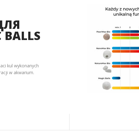
ЙНОВ
ДЛЯ
 BALLS
taci kul wykonanych
racji w akwarium.