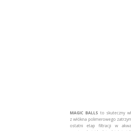
MAGIC BALLS
to skuteczny wk
z włókna polimerowego zatrzym
ostatni etap filtracji w ak