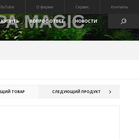
RuTube
О фирме
Сервис
Контакты
РА MAGIC
 КУПИТЬ
ВОПРОС ОТВЕТ
HОВОСТИ
АТЫ
ЩИЙ ТОВАР
СЛЕДУЮЩИЙ ПРОДУКТ