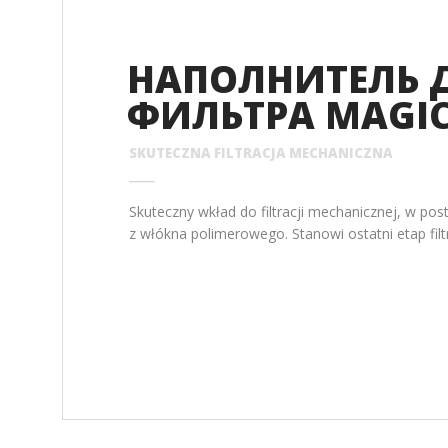
ПОМПЫ
ФИЛЬТРЫ ДЛЯ БАССЕ
ФИЛЬТРЫ ДЛЯ ПРУДА
АКСЕССУАРЫ
НАПОЛНИТЕЛЬ 
СВЕТИЛЬНИКИ ДЛЯ ПРУДА
ФИЛЬТРА MAGIC
НАГРЕВАТЕЛИ ДЛЯ ПРУДА
SKUTECZNA FILTRACJA MECHANICZNA
Skuteczny wkład do filtracji mechanicznej, w pos
z włókna polimerowego. Stanowi ostatni etap filt