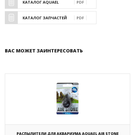
КАТАЛОГ AQUAEL
PDF
КАТАЛОГ ЗАПЧАСТЕЙ
PDF
ВАС МОЖЕТ ЗАИНТЕРЕСОВАТЬ
ПОКАЗАТЬ СРАВНЕНИЕ
ПОКАЗАТЬ СПИСОК
ПОИСК
ДОБАВИТЬ СЛЕДУЮЩИЙ
ДОБАВИТЬ СЛЕДУЮЩИЙ
ДОБАВИТЬ СЛЕДУЮЩИЙ
РАСПЫЛИТЕЛИ ДЛЯ АКВАРИУМА AQUAEL AIR STONE