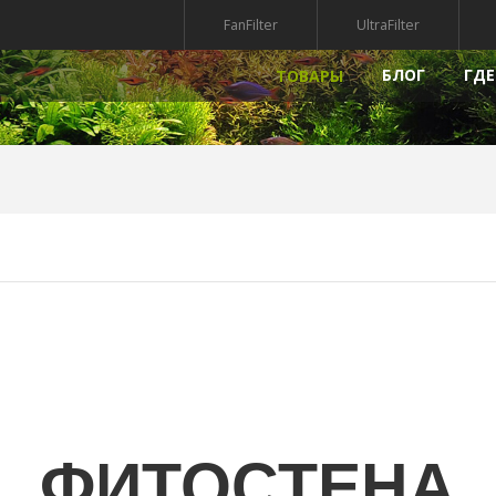
FanFilter
UltraFilter
БЛОГ
ГДЕ
ТОВАРЫ
РЫ
НАПОЛНИТЕЛИ
ПРЕПАР
УФ-СТЕРИЛИЗАТОРЫ
КВАРИУМА
ГРУНТ ДЛЯ АКВАРИУМА
МПЫ ДЛЯ АКВАРИУМА
АКСЕССУАРЫ
АКВАРИУМА
КРЫШКИ ДЛЯ АКВАРИУМА
ДЕКОРАЦИИ ДЛЯ АКВАРИУМА
РИАЛЫ
ФИТОСТЕНА