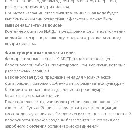
переполнения водой благодаря переливному отверстию,
расположенному внутри фильтра.
При использовании этого фильтра, очищенная вода будет
выходить нижними отверстиями фильтра и может быть
выведена шлангами в водоём.
Контейнер фильтра KLARJET предохраняется от переполнения
водой благодаря переливному отверстию, расположенному
внутри фильтра.
Фильтрационные наполнители:
Фильтрационные составы KLARJET стандартно оснащены
безфеноловой губкой и полистироловыми шариками, которые
расположены слоями. !
Безфеноловая губка предназначена для механической
фильтрации, позволяя особенно легко развиваться культурам
бактерий, отвечающим за удаление из резервуара
биологических загрязнений.
Полистироловые шарики имеют ребристую поверхность и
отверстия. Суть действия заключается в дифференциации
кислородных условий для биологических процессов. На внешней
поверхности шариков созданы благоприятные условия для
аэробного окисления органических соединений.