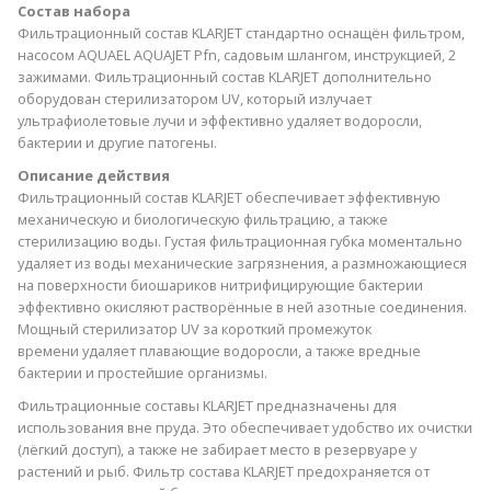
Состав набора
Фильтрационный состав KLARJET стандартно оснащён фильтром,
насосом AQUAEL AQUAJET Pfn, садовым шлангом, инструкцией, 2
зажимами. Фильтрационный состав KLARJET дополнительно
оборудован стерилизатором UV, который излучает
ультрафиолетовые лучи и эффективно удаляет водоросли,
бактерии и другие патогены.
Описание действия
Фильтрационный состав KLARJET обеспечивает эффективную
механическую и биологическую фильтрацию, а также
стерилизацию воды. Густая фильтрационная губка моментально
удаляет из воды механические загрязнения, а размножающиеся
на поверхности биошариков нитрифицирующие бактерии
эффективно окисляют растворённые в ней азотные соединения.
Мощный стерилизатор UV за короткий промежуток
времени удаляет плавающие водоросли, а также вредные
бактерии и простейшие организмы.
Фильтрационные составы KLARJET предназначены для
использования вне пруда. Это обеспечивает удобство их очистки
(лёгкий доступ), а также не забирает место в резервуаре у
растений и рыб. Фильтр состава KLARJET предохраняется от