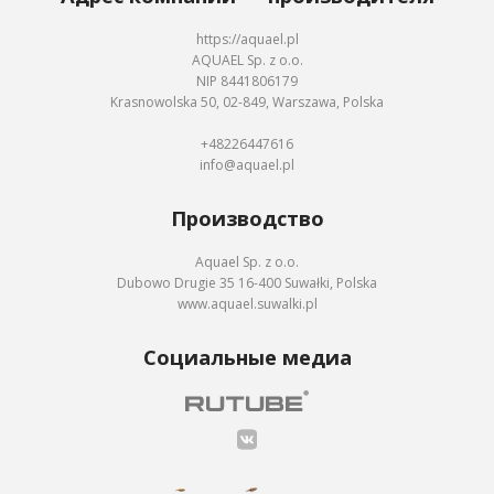
https://aquael.pl
AQUAEL Sp. z o.o.
NIP 8441806179
Krasnowolska 50, 02-849, Warszawa, Polska
+48226447616
info@aquael.pl
Производство
Aquael Sp. z o.o.
Dubowo Drugie 35 16-400 Suwałki, Polska
www.aquael.suwalki.pl
Социальные медиа