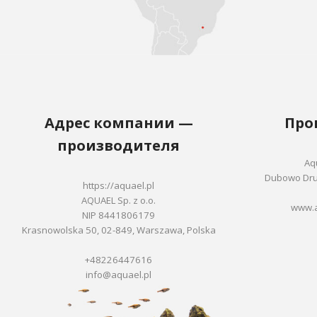
Адрес компании —
Про
производителя
Aqu
Dubowo Drug
https://aquael.pl
AQUAEL Sp. z o.o.
www.a
NIP 8441806179
Krasnowolska 50, 02-849, Warszawa, Polska
+48226447616
info@aquael.pl