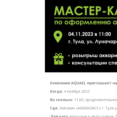
ПОМПЫ
ФИЛЬТРЫ ДЛЯ БАССЕ
ФИЛЬТРЫ ДЛЯ ПРУДА
АКСЕССУАРЫ
СВЕТИЛЬНИКИ ДЛЯ ПРУДА
НАГРЕВАТЕЛИ ДЛЯ ПРУДА
Компания AQUAEL приглашает на
Когда:
4 ноября 2023
Во сколько:
11:00, продолжительнос
Где:
Магазин «АКВАКЛАСС» г. Тула ул
Для кого:
взрослые и дети старше 