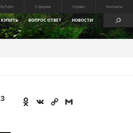
RuTube
О фирме
Сервис
Контакты
 КУПИТЬ
ВОПРОС ОТВЕТ
HОВОСТИ
АТЫ
23
Odnoklassniki
VK
Copy
Gmail
Link