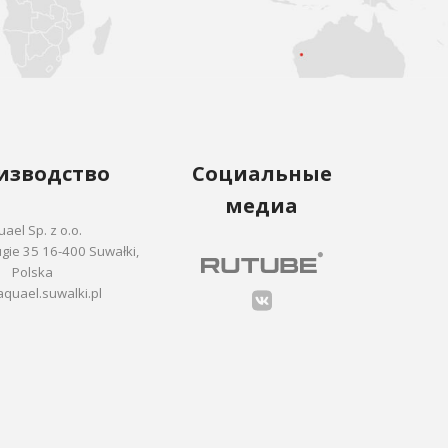
изводство
Социальные
медиа
ael Sp. z o.o.
ie 35 16-400 Suwałki,
Polska
quael.suwalki.pl