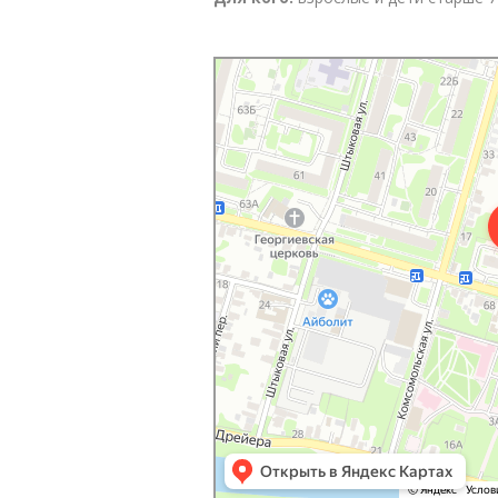
Аквакласс
Аквариумы в Туле