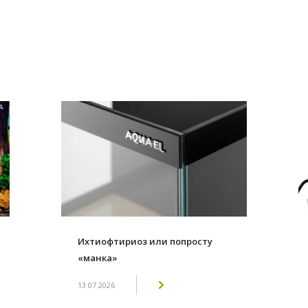
ail
Ихтиофтириоз или попросту
«манка»
13 07 2026