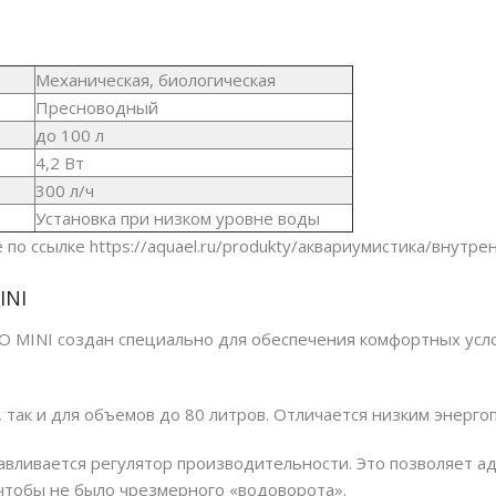
ПОИСК
Механическая, биологическая
Пресноводный
до 10
0
л
4,2 Вт
300 л/ч
Установка при низком уровне воды
 по ссылке
https://aquael.ru/produkty/aквариумистика/внутр
INI
MINI создан специально для обеспечения комфортных усло
 так и для объемов до 80 литров. Отличается низким энерг
авливается регулятор производительности. Это позволяет а
 чтобы не было чрезмерного «водоворота».