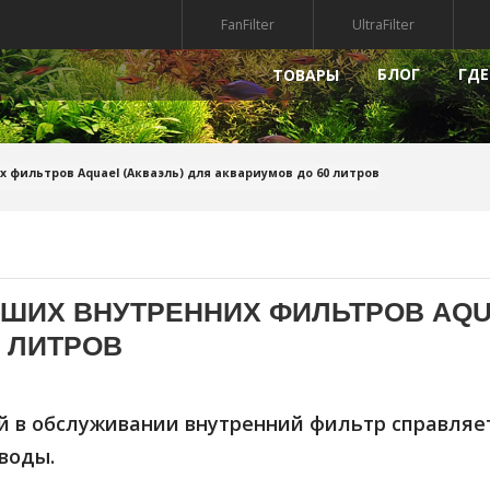
FanFilter
UltraFilter
БЛОГ
ГДЕ
ТОВАРЫ
РЫ
НАПОЛНИТЕЛИ
ПРЕПАР
х фильтров Aquael (Акваэль) для аквариумов до 60 литров
УФ-СТЕРИЛИЗАТОРЫ
КВАРИУМА
ГРУНТ ДЛЯ АКВАРИУМА
МПЫ ДЛЯ АКВАРИУМА
АКСЕССУАРЫ
ЧШИХ ВНУТРЕННИХ ФИЛЬТРОВ AQU
АКВАРИУМА
КРЫШКИ ДЛЯ АКВАРИУМА
 ЛИТРОВ
ДЕКОРАЦИИ ДЛЯ АКВАРИУМА
РИАЛЫ
й в обслуживании внутренний фильтр справляет
воды.