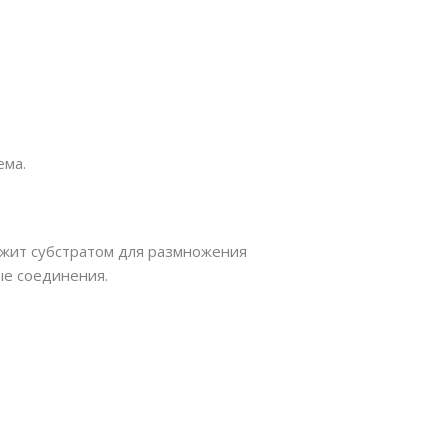
ема.
лужит субстратом для размножения
е соединения.