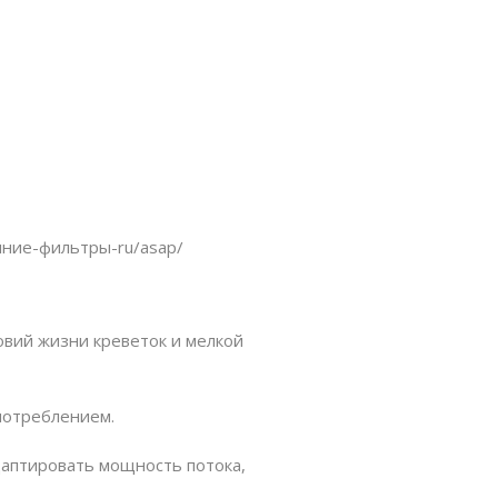
енние-фильтры-ru/asap/
вий жизни креветок и мелкой
опотреблением.
даптировать мощность потока,