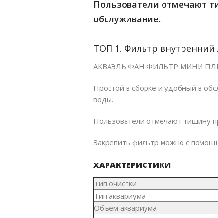
Пользователи отмечают ти
ПОМПЫ
ФИЛЬТРЫ ДЛЯ БАССЕ
обслуживание.
ФИЛЬТРЫ ДЛЯ ПРУДА
АКСЕССУАРЫ
СВЕТИЛЬНИКИ ДЛЯ ПРУДА
ТОП 1. Фильтр внутренний
НАГРЕВАТЕЛИ ДЛЯ ПРУДА
АКВАЭЛЬ ФАН ФИЛЬТР МИНИ ПЛЮС 
Простой в сборке и удобный в обс
воды.
Пользователи отмечают тишину пр
Закрепить фильтр можно с помощью
ХАРАКТЕРИСТИКИ
Тип очистки
Тип аквариума
Объем аквариума