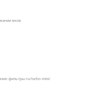
жании мхов.
нние-фильтры-ru/turbo-mini/