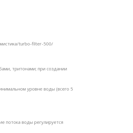
мистика/turbo-filter-500/
ами, тритонами; при создании
минимальном уровне воды (всего 5
ие потока воды регулируется