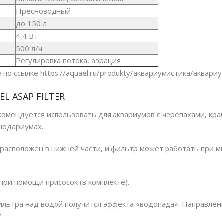
Пресноводный
до 15
0
л
4,4 Вт
500 л/ч
Регулировка потока, аэрация
 по ссылке
https://aquael.ru/produkty/aквариумистика/aквариу
L ASAP FILTER
ендуется использовать для аквариумов с черепахами, краб
людариумах.
 расположен в нижней части, и фильтр может работать при 
при помощи присосок (в комплекте).
льтра над водой получится эффекта «водопада». Направлен
.