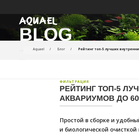
BLOG
АКВАРИУМИСТИКА
АКСЕССУАРЫ ДЛЯ ОБОРУДОВАНИЯ
ВНУТРЕННИЕ ФИЛЬТ
Aquael
Блог
Рейтинг топ-5 лучших внутренни
УМНЫЙ АКВАРИУМ
ВНЕШНИЕ ФИЛЬТРЫ
НОВИНКИ
НАГРЕВАТЕЛИ ДЛЯ А
АКВАРИУМЫ С ОБОРУДОВАНИЕМ
СВЕТИЛЬНИКИ И ЛА
ФИЛЬТРАЦИЯ
РЕЙТИНГ ТОП-5 ЛУ
АКВАРИУМЫ БЕЗ ОБОРУДОВАНИЯ
КОМПРЕССОРЫ ДЛЯ 
АКВАРИУМОВ ДО 60
ТУМБЫ ДЛЯ АКВАРИУМА
ПОМПЫ
ПРУД И САД
НОВИНКИ
ФИЛЬТРУЮЩИЕ МАТЕ
Простой в сборке и удобны
и биологической очисткой 
ПРЕПАРАТЫ
ФИТОСТЕНА