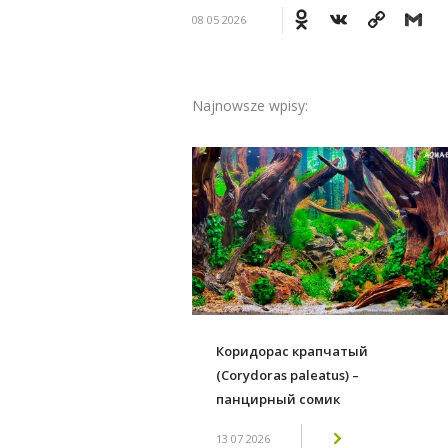
Odnoklassniki
VK
Copy
Gm
08 05 2026
Link
Najnowsze wpisy:
Коридорас крапчатый
(Corydoras paleatus) –
панцирный сомик
13 07 2026