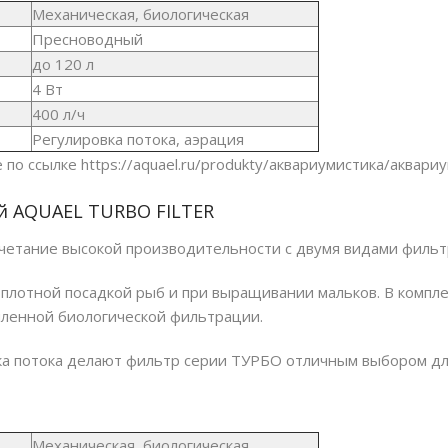
Механическая, биологическая
Пресноводный
до 12
0
л
4 Вт
400 л/ч
Регулировка потока, аэрация
 по ссылке
https://aquael.ru/produkty/aквариумистика/aквари
й AQUAEL TURBO FILTER
етание высокой производительности с двумя видами фильт
 плотной посадкой рыб и при выращивании мальков. В компл
иленной биологической фильтрации.
вка потока делают фильтр серии ТУРБО отличным выбором дл
Механическая, биологическая