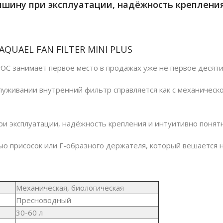
шину при эксплуатации, надёжность крепления
ЙНОВ
AQUAEL
FAN
FILTER
MINI
PLUS
занимает первое место в продажах уже не первое десяти
луживании внутренний фильтр справляется как с механическо
и эксплуатации, надёжность крепления и интуитивно понят
 присосок или Г-образного держателя, который вешается на
Механическая, биологическая
Пресноводный
30-60
л