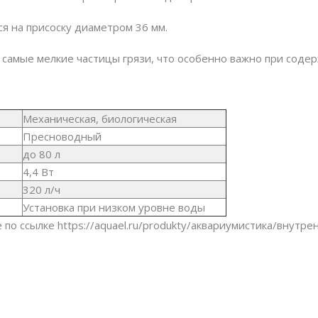
ся на присоску диаметром 36 мм.
самые мелкие частицы грязи, что особенно важно при содер
Механическая, биологическая
Пресноводный
до 8
0
л
4,4 Вт
320 л/ч
Установка при низком уровне воды
 по ссылке
https://aquael.ru/produkty/aквариумистика/внутре