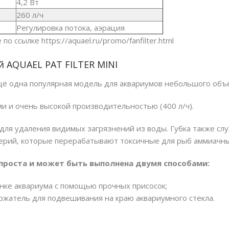
4,
2
Вт
26
0 л/ч
Регулировка потока, аэрация
 по ссылке
https://aquael.ru/promo/fanfilter.html
ий
AQUAEL
PAT
FILTER
MINI
одна популярная модель для аквариумов небольшого объ
и и очень высокой производительностью (400 л/ч).
 для удаления видимых загрязнений из воды. Губка также с
рий, которые перерабатывают токсичные для рыб аммиачны
проста и может быть выполнена двумя способами:
нке аквариума с помощью прочных присосок;
ржатель для подвешивания на краю аквариумного стекла.