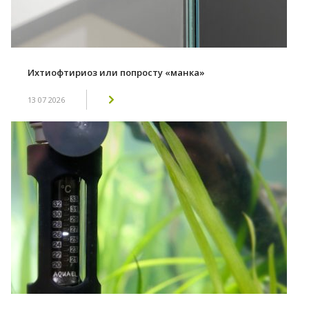
Ихтиофтириоз или попросту «манка»
13 07 2026