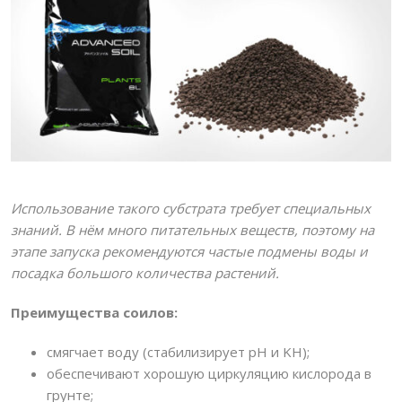
Использование такого субстрата требует специальных
знаний. В нём много питательных веществ, поэтому на
этапе запуска рекомендуются частые подмены воды и
посадка большого количества растений.
Преимущества соилов:
смягчает воду (стабилизирует pH и KH);
обеспечивают хорошую циркуляцию кислорода в
грунте;