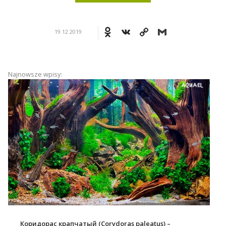
Odnoklassniki
VK
Copy
Gmail
19 12 2019
ПОИСК
Link
Najnowsze wpisy:
Коридорас крапчатый (Corydoras paleatus) –