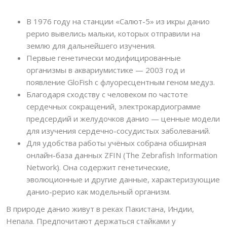
В 1976 году на станции «Салют-5» из икры данио
рерио вывелись мальки, которых отправили на
землю для дальнейшего изучения.
Первые генетически модифицированные
организмы в аквариумистике — 2003 год и
появление GloFish с флуоресцентным геном медуз.
Благодаря сходству с человеком по частоте
сердечных сокращений, электрокардиограмме
предсердий и желудочков данио — ценные модели
для изучения сердечно-сосудистых заболеваний.
Для удобства работы учёных собрана обширная
онлайн-база данных ZFIN (The Zebrafish Information
Network). Она содержит генетические,
эволюционные и другие данные, характеризующие
данио-рерио как модельный организм.
В природе данио живут в реках Пакистана, Индии,
Непала. Предпочитают держаться стайками у