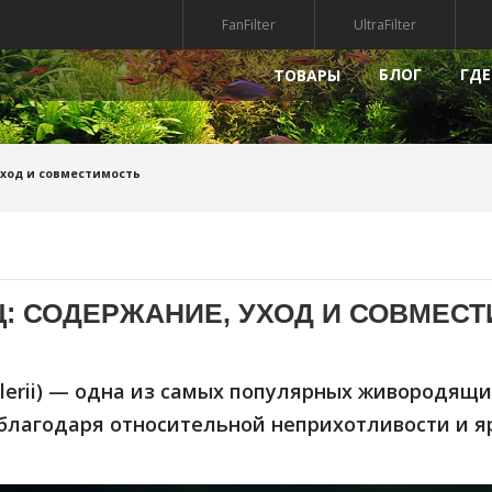
FanFilter
UltraFilter
БЛОГ
ГДЕ
ТОВАРЫ
РЫ
НАПОЛНИТЕЛИ
ПРЕПАР
уход и совместимость
УФ-СТЕРИЛИЗАТОРЫ
КВАРИУМА
ГРУНТ ДЛЯ АКВАРИУМА
МПЫ ДЛЯ АКВАРИУМА
АКСЕССУАРЫ
: СОДЕРЖАНИЕ, УХОД И СОВМЕС
АКВАРИУМА
КРЫШКИ ДЛЯ АКВАРИУМА
ДЕКОРАЦИИ ДЛЯ АКВАРИУМА
llerii) — одна из самых популярных живородящ
РИАЛЫ
благодаря относительной неприхотливости и яр