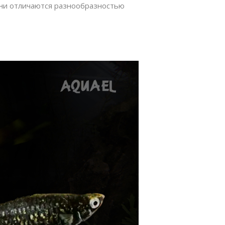
Они отличаются разнообразностью