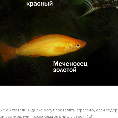
е обитатели. Однако могут проявлять агрессию, если содер
и соотношения числа самцов к числу самок (1:3);