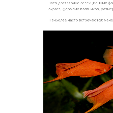
Зато достаточно селекционных фо
окраса, формами плавников, разме
Наиболее часто встречаются: меч