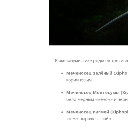
В аквариумистике редко встретишь
Меченосец зелёный (Xiphoph
коричневым;
Меченосец Монтесумы (Xi
бело-чёрным «мечом» и чёрн
Меченосец пигмей (Xiphop
«меч» выражен слабо.