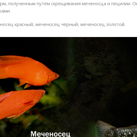
рм, полученным путём скрещивания меченосца и пецилии. 
ПОИСК
рами.
еносец красный, меченосец чёрный, меченосец золотой.