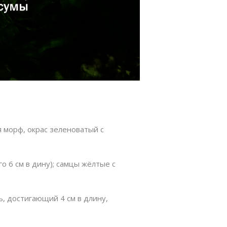
морф, окрас зеленоватый с
 6 см в дину); самцы жёлтые с
, достигающий 4 см в длину,