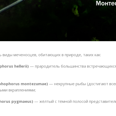
 виды меченосцев, обитающих в природе, таких как:
orus hellerii)
— прародитель большинства встречающихся 
phophorus montezumae)
— некрупные рыбы (достигают всего
ыми вкраплениями;
horus pygmaeus)
— жёлтый с тёмной полосой представитель