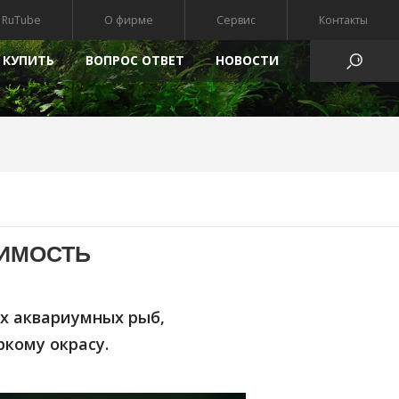
RuTube
О фирме
Сервис
Контакты
 КУПИТЬ
ВОПРОС ОТВЕТ
HОВОСТИ
АТЫ
ТИМОСТЬ
их аквариумных рыб,
кому окрасу.