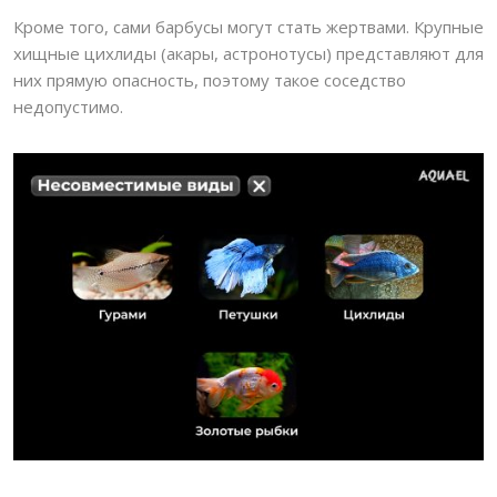
Кроме того, сами барбусы могут стать жертвами. Крупные
хищные цихлиды (акары, астронотусы) представляют для
них прямую опасность, поэтому такое соседство
недопустимо.