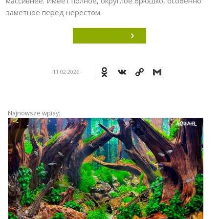
массивнее. Имеет полное, округлое брюшко, особенно
заметное перед нерестом.
Odnoklassniki
VK
Copy
Gmail
11 02 2026
Link
Najnowsze wpisy: