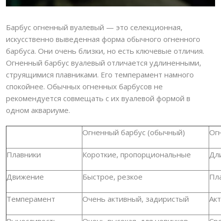
Барбус огненный вуалевый — это селекционная,
искусственно выведенная форма обычного огненного
барбуса. Они очень близки, но есть ключевые отличия.
Огненный барбус вуалевый отличается удлиненными,
струящимися плавниками. Его темперамент намного
спокойнее. Обычных огненных барбусов не
рекомендуется совмещать с их вуалевой формой в
одном аквариуме.
Огненный барбус (обычный)
Ог
Плавники
Короткие, пропорциональные
Дл
Движение
Быстрое, резкое
Пл
Темперамент
Очень активный, задиристый
Ак
Выносливость
Очень высокая, для новичков
Ср