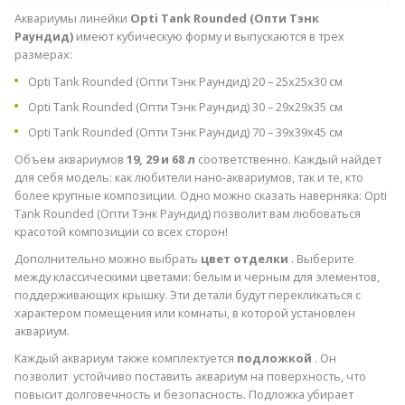
Аквариумы линейки
Opti Tank Rounded (Опти Тэнк
Раундид)
имеют кубическую форму и выпускаются в трех
размерах:
ПОКАЗАТЬ СРАВНЕНИЕ
ПОКАЗАТЬ СПИСОК
Opti Tank Rounded (Опти Тэнк Раундид) 20 – 25x25x30 см
ПОИСК
ДОБАВИТЬ СЛЕДУЮЩИЙ
Opti Tank Rounded (Опти Тэнк Раундид) 30 – 29x29x35 см
ДОБАВИТЬ СЛЕДУЮЩИЙ
ДОБАВИТЬ СЛЕДУЮЩИЙ
Opti Tank Rounded (Опти Тэнк Раундид) 70 – 39x39x45 см
Объем аквариумов
19, 29 и 68 л
соответственно. Каждый найдет
для себя модель: как любители нано-аквариумов, так и те, кто
более крупные композиции. Одно можно сказать наверняка: Opti
Tank Rounded (Опти Тэнк Раундид) позволит вам любоваться
красотой композиции со всех сторон!
Дополнительно можно выбрать
цвет отделки
. Выберите
между классическими цветами: белым и черным для элементов,
поддерживающих крышку. Эти детали будут перекликаться с
характером помещения или комнаты, в которой установлен
аквариум.
Каждый аквариум также комплектуется
подложкой
. Он
позволит устойчиво поставить аквариум на поверхность, что
повысит долговечность и безопасность. Подложка убирает