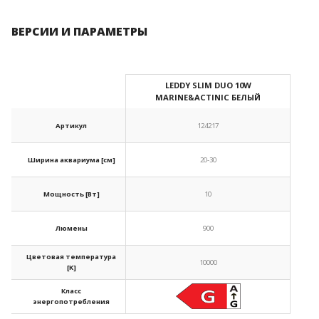
ВЕРСИИ И ПАРАМЕТРЫ
ПОКАЗАТЬ СРАВНЕНИЕ
ПОКАЗАТЬ СПИСОК
LEDDY SLIM DUO 10W
ПОИСК
ДОБАВИТЬ СЛЕДУЮЩИЙ
MARINE&ACTINIC БЕЛЫЙ
ДОБАВИТЬ СЛЕДУЮЩИЙ
ДОБАВИТЬ СЛЕДУЮЩИЙ
Артикул
124217
Ширина аквариума [см]
20-30
Мощность [Вт]
10
Люмены
900
Цветовая температура
10000
[K]
Класс
энергопотребления