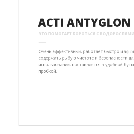
ПОМПЫ
ФИЛЬТРЫ ДЛЯ БАССЕ
ФИЛЬТРЫ ДЛЯ ПРУДА
АКСЕССУАРЫ
ACTI ANTYGLON
СВЕТИЛЬНИКИ ДЛЯ ПРУДА
ЭТО ПОМОГАЕТ БОРОТЬСЯ С ВОДОРОСЛЯМ
НАГРЕВАТЕЛИ ДЛЯ ПРУДА
Очень эффективный, работает быстро и эфф
содержать рыбу в чистоте и безопасности дл
использовании, поставляется в удобной буты
пробкой.