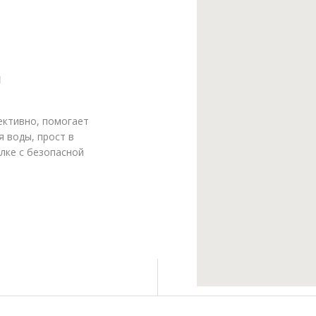
ЙНОВ
И
ективно, помогает
я воды, прост в
лке с безопасной