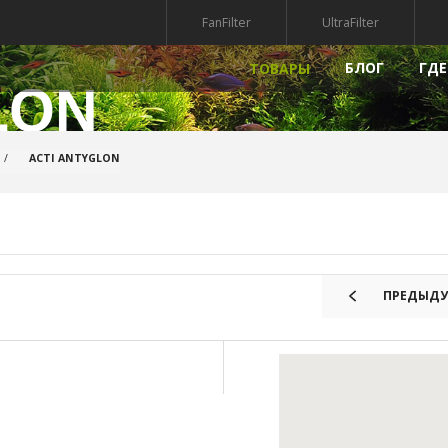
FanFilter
UltraFilter
БЛОГ
ГДЕ
ТОВАРЫ
LON
РЫ
НАПОЛНИТЕЛИ
ПРЕПАР
ACTI ANTYGLON
УФ-СТЕРИЛИЗАТОРЫ
КВАРИУМА
ГРУНТ ДЛЯ АКВАРИУМА
МПЫ ДЛЯ АКВАРИУМА
АКСЕССУАРЫ
АКВАРИУМА
КРЫШКИ ДЛЯ АКВАРИУМА
ПРЕДЫДУ
ДЕКОРАЦИИ ДЛЯ АКВАРИУМА
РИАЛЫ