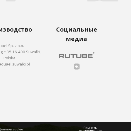
изводство
Социальные
медиа
ael Sp. z o.o.
ie 35 16-400 Suwałki,
Polska
quael.suwalki.pl
Принять
файлов cookie
отслеживание