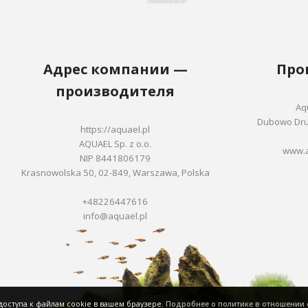
Адрес компании —
Про
производителя
Aqu
Dubowo Drug
https://aquael.pl
AQUAEL Sp. z o.o.
www.a
NIP 8441806179
Krasnowolska 50, 02-849, Warszawa, Polska
+48226447616
info@aquael.pl
 доступа к файлам cookie в вашем браузере.
Подробнее о политике в отношении 