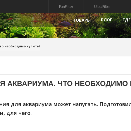
FanFilter
UltraFilter
БЛОГ
ГДЕ
ТОВАРЫ
РЫ
НАПОЛНИТЕЛИ
ПРЕПАР
то необходимо купить?
УФ-СТЕРИЛИЗАТОРЫ
КВАРИУМА
ГРУНТ ДЛЯ АКВАРИУМА
МПЫ ДЛЯ АКВАРИУМА
АКСЕССУАРЫ
Я АКВАРИУМА. ЧТО НЕОБХОДИМО 
АКВАРИУМА
КРЫШКИ ДЛЯ АКВАРИУМА
ДЕКОРАЦИИ ДЛЯ АКВАРИУМА
ия для аквариума может напугать. Подготовил
РИАЛЫ
, для чего.