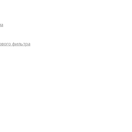
ЙНОВ
ма
ового фильтра