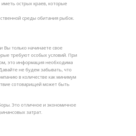
ы иметь острых краев, которые
ественной среды обитания рыбок.
ли Вы только начинаете свое
торые требуют особых условий. При
дом, это информация необходима
Давайте не будем забывать, что
омпанию в количестве как минимум
тствие сотоварищей может быть
оры. Это отличное и экономичное
финансовых затрат.