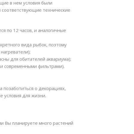
щие в нем условия были
м соответствующие технические
я по 12 часов, и аналогичные
кретного вида рыбок, поэтому
нагреватели);
асны для обитателей аквариума);
ми современными фильтрами).
а позаботиться о декорациях,
е условия для жизни.
сли Вы планируете много растений