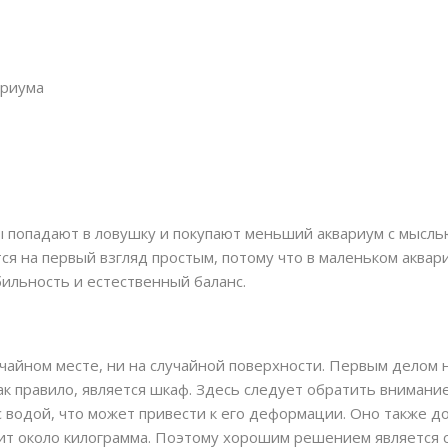
ЙНОВ
ариума
попадают в ловушку и покупают меньший аквариум с мыслью,
я на первый взгляд простым, потому что в маленьком аквар
ильность и естественный баланс.
лучайном месте, ни на случайной поверхности. Первым дело
ак правило, является шкаф. Здесь следует обратить внимание
с водой, что может привести к его деформации. Оно также 
сит около килограмма. Поэтому хорошим решением является