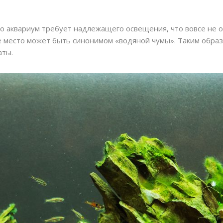
о аквариум требует надлежащего освещения, что вовсе не о
кое место может быть синонимом «водяной чумы». Таким обр
аты.