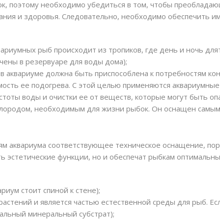
ок, поэтому необходимо убедиться в том, чтобы преобладаю
ания и здоровья. Следовательно, необходимо обеспечить и
риумных рыб происходит из тропиков, где день и ночь длятс
чены в резервуаре для воды дома);
в аквариуме должна быть приспособлена к потребностям кон
ость ее подогрева. С этой целью применяются аквариумные 
тоты воды и очистки ее от веществ, которые могут быть оп
слородом, необходимым для жизни рыбок. Он оснащен самы
ям аквариума соответствующее техническое оснащение, пор
ь эстетические функции, но и обеспечат рыбкам оптимальны
ариум стоит спиной к стене);
 растений и является частью естественной среды для рыб. Е
иальный минеральный субстрат);