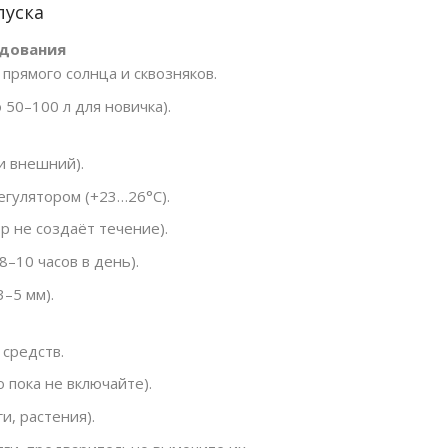
пуска
удования
 прямого солнца и сквозняков.
 50–100 л для новичка).
и внешний).
егулятором (+23…26°C).
р не создаёт течение).
–10 часов в день).
3–5 мм).
средств.
 пока не включайте).
и, растения).