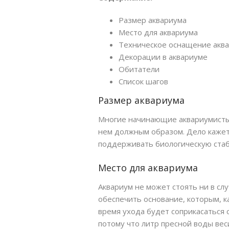
ПОМПЫ
ФИЛЬТРЫ ДЛЯ БАССЕ
Размер аквариума
ФИЛЬТРЫ ДЛЯ ПРУДА
АКСЕССУАРЫ
Место для аквариума
СВЕТИЛЬНИКИ ДЛЯ ПРУДА
Техническое оснащение акв
Декорации в аквариуме
НАГРЕВАТЕЛИ ДЛЯ ПРУДА
Обитатели
Список шагов
Размер аквариума
Многие начинающие аквариумисты 
нем должным образом. Дело кажетс
поддерживать биологическую стаб
Место для аквариума
Аквариум не может стоять ни в с
обеспечить основание, которым, к
время ухода будет соприкасаться 
потому что литр пресной воды ве