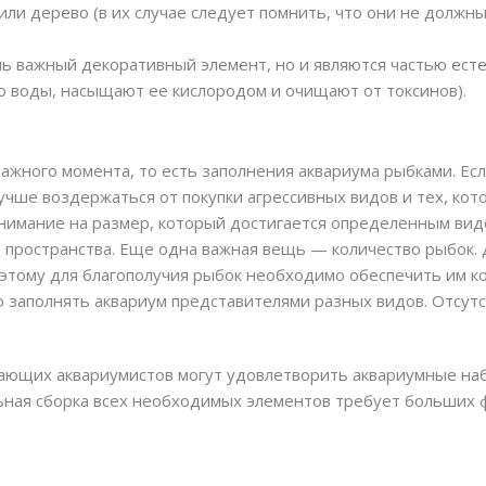
 или дерево (в их случае следует помнить, что они не должн
ПОИСК
нь важный декоративный элемент, но и являются частью ест
о воды, насыщают ее кислородом и очищают от токсинов).
ажного момента, то есть заполнения аквариума рыбками. Ес
учше воздержаться от покупки агрессивных видов и тех, ко
внимание на размер, который достигается определенным ви
 пространства. Еще одна важная вещь — количество рыбок. 
оэтому для благополучия рыбок необходимо обеспечить им к
о заполнять аквариум представителями разных видов. Отсу
ющих аквариумистов могут удовлетворить аквариумные наб
ьная сборка всех необходимых элементов требует больших 