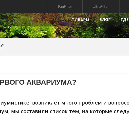
FanFilter
UltraFilter
БЛОГ
ГДЕ
ТОВАРЫ
РЫ
НАПОЛНИТЕЛИ
ПРЕПАР
а?
УФ-СТЕРИЛИЗАТОРЫ
КВАРИУМА
ГРУНТ ДЛЯ АКВАРИУМА
МПЫ ДЛЯ АКВАРИУМА
АКСЕССУАРЫ
ЕРВОГО АКВАРИУМА?
АКВАРИУМА
КРЫШКИ ДЛЯ АКВАРИУМА
ДЕКОРАЦИИ ДЛЯ АКВАРИУМА
иумистике, возникает много проблем и вопросо
РИАЛЫ
иум, мы составили список тем, на которые след