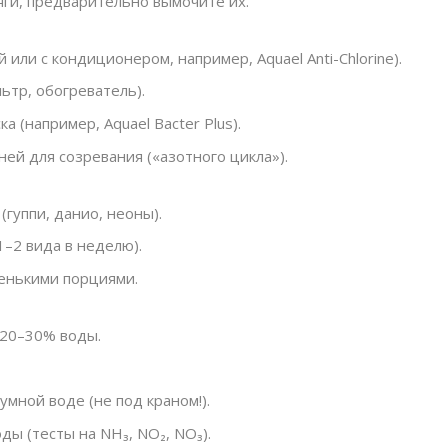
яги, предварительно вымочите их.
или с кондиционером, например, Aquael Anti-Chlorine).
ьтр, обогреватель).
а (например, Aquael Bacter Plus).
ней для созревания («азотного цикла»).
гуппи, данио, неоны).
1–2 вида в неделю).
ленькими порциями.
20–30% воды.
мной воде (не под краном!).
ы (тесты на NH₃, NO₂, NO₃).